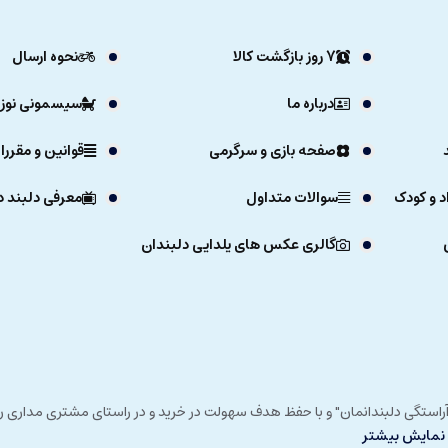
7 روز بازگشت کالا
نحوه ارسال
درباره ما
سیسمونی نوزا
صفحه بازی و سرگرمی
قوانین و مقررا
د و کودک
سوالات متداول
معرفی دلبند د
گالری عکس های یلدایی دلبندان
ی خداوند در زمستان 1392 و با شعار "آرزوی دلبند آراستگی دلبندانمان" و با حفظ هدف سهولت در خرید و در
نمایش بیشتر