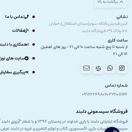
برگشت به بالا
نشانی
تماس با ما
البرز،فردیس،فلکه سوم(میدان استقلال)،خیابان
مقالات
28،پلاک 39،فروشگاه دلبند
ساعت کاری
همکاری با دلبند
از شنبه تا پنج شنبه ساعت 10 الی 21 -روز های تعطیل
16 الی 21
سایت های نوزا
پیگیری سفارش
شماره تماس
09126269807
02191011166
فروشگاه سیسمونی دلبند
فروشگاه اینترنتی دلبند با یار
سیسمونی، اسباب بازی، اکسسوری، کتاب و لوازم التحریر و غیره در دلبند عرض