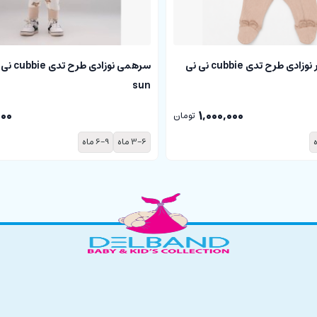
سرهمی جورابدار نوزادی طرح تدی cubbie نی نی
sun
000
1,000,000
تومان
3-6 ماه
6-9 ماه