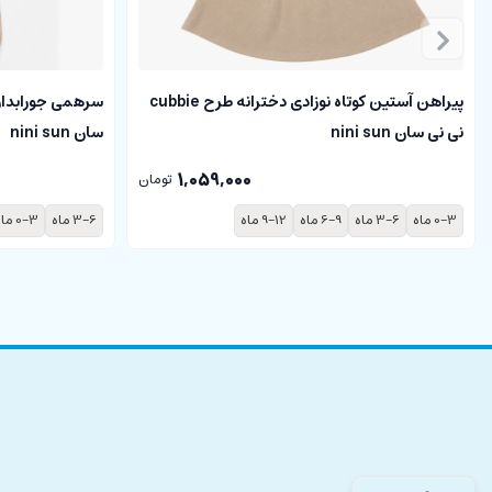
پیراهن آستین کوتاه نوزادی دخترانه طرح cubbie
نی نی سان nini sun
سان nini sun
1,059,000
تومان
0-3 ماه
3-6 ماه
6-9 ماه
9-12 ماه
3-6 ماه
0-3 ماه