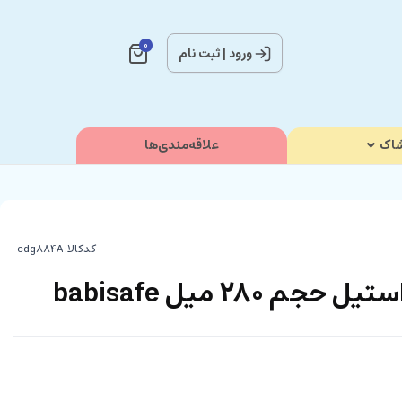
0
ورود
|
ثبت نام
اک
علاقه‌مندی‌ها
کدکالا:
280 میل babisafe