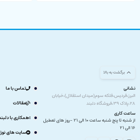
برگشت به بالا
نشانی
تماس با ما
البرز،فردیس،فلکه سوم(میدان استقلال)،خیابان
مقالات
28،پلاک 39،فروشگاه دلبند
ساعت کاری
همکاری با دلبند
از شنبه تا پنج شنبه ساعت 10 الی 21 -روز های تعطیل
16 الی 21
سایت های نوزا