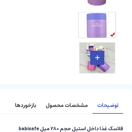
توضیحات
مشخصات محصول
بازخوردها
فلاسک غذا داخل استیل حجم 280 میل babisafe