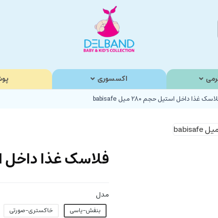
رمی
اکسسوری
پوش
اسک غذا داخل استیل حجم 280 میل babisafe
فلاسک غذا داخل استیل حجم 
مدل
بنفش-یاسی
خاکستری-صورتی