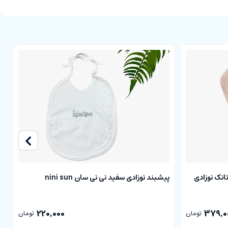
انک نوزادی
پیشبند نوزادی سفید نی نی سان nini sun
پ
220,000
379,0
تومان
تومان