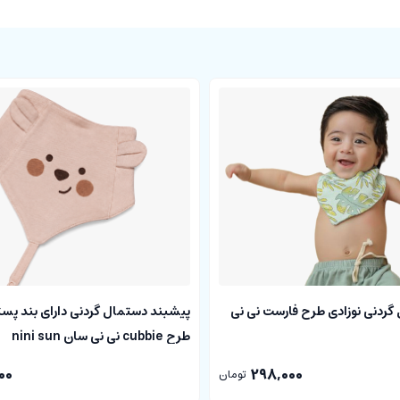
گردنی نوزادی طرح فارست نی نی
پیشبند دستمال گردنی دارای بند پست
طرح cubbie نی نی سان nini sun
00
298,000
تومان