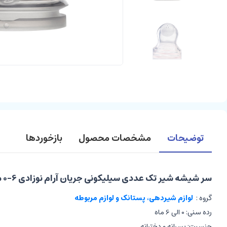
توضیحات
مشخصات محصول
بازخوردها
سر شیشه شیر تک عددی سیلیکونی جریان آرام نوزادی 6-0 ماه مدل natural sense پینو بیبی Pino baby
گروه :
لوازم شیردهی، پستانک و لوازم مربوطه
رده سنی: 0 الی 6 ماه
جنسیت: پسرانه و دخترانه