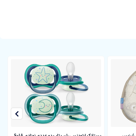
ن 0 الی 6 ماه، مدل natural sense با جریان آرام دارای 3 سوراخ روی سر شیشه، که شبیه به سینه مادر طراحی شده و مناسب برای خوراکی های
 مطابقت کامل با دهان نوزاد هنگام مکیدن طراحی شده است. این محصول
سر LION CUBS(طبی) رزبرن
پستانک ارتودنسی شب تاب دو عددی نوزادی 18-6