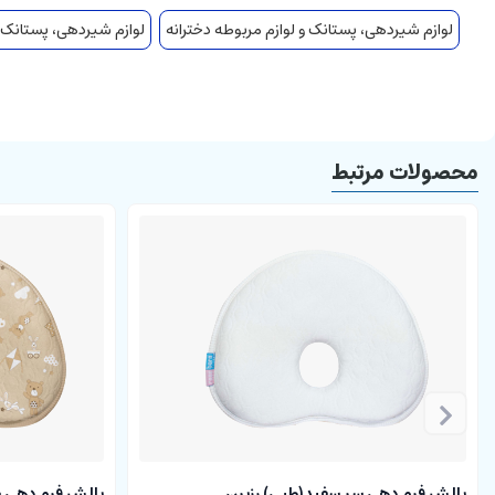
لوازم شیردهی، پستانک و لوازم مربوطه دخترانه
لوازم شیردهی، پستانک و
نرم و منعطف
قابل شست و شو
دارای نشان bpa free
دارای علامت استانداد
محصولات مرتبط
دارای نشان سیب سلامت
قسمت استراحت لب پهن و انعطاف پذیر، جهت مطابقت کامل با دهان 
دارای بسته بندی
سر
شیشه شیر نوزادی دخترانه و پسرانه
از برند
پینو بیبی
مایع نوزادان عزیز می باشد.
جنس این سر شیشه سیلیکونی و بی رنگ که نرم و قابل انعطاف می باشد و
دارای نشان BPA FREE فاقد مواد شیمیایی مضر برای بدن انسان بوده و با خیالی راحت می توانید این محصول را برای دلبندان خود خریداری نمایید.
توجه بفرمایید که قبل از استفاده از این محصول آن را به مدت 5 دقیقه در آب جوشانده و استریل نمایید.
بالش فرم دهی سر سفید(طبی) رزبرن