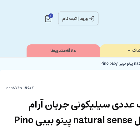
0
ورود
|
ثبت نام
اک
علاقه‌مندی‌ها
کدکالا:
ددی سیلیکونی جریان آرام
نوزادی 6-0 ماه مدل natural sense پینو بیبی Pino