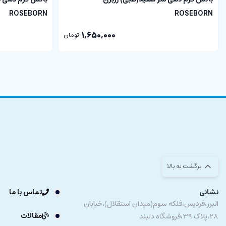
فروشگاه اینترنتی دلبند
با عرضه انواع
لوازم سیسمونی
و شیشه شیرها
ROSEBORN
ROSEBORN
با توجه به تفاوت کیفیت نمایشگرهای موبایل و کامپیوتر، رنگ محصولات ممکن است تا 10 درصد با واقعی
1,650,000
تومان
برگشت به بالا
نشانی
تماس با ما
البرز،فردیس،فلکه سوم(میدان استقلال)،خیابان
مقالات
28،پلاک 39،فروشگاه دلبند