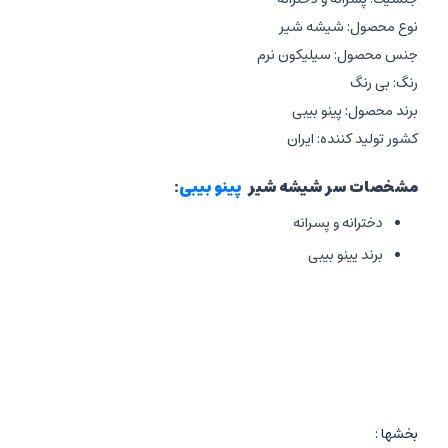
نوع محصول: شیشه شیر
جنس محصول: سیلیکون نرم
رنگ: بی رنگ
برند محصول: پینو بیبی
کشور تولید کننده: ایران
مشخصات سر شیشه شیر
پینو بیبی
:
دخترانه و پسرانه
برند پینو بیبی
مدل S
رده سنی 0 الی 6 ماه
جریان آرام
غذای مایع نوزادی
سه عدد سوراخ
سر پستانک
جنس سیلیکون نرم
بخشها :
حالت سینه مادر