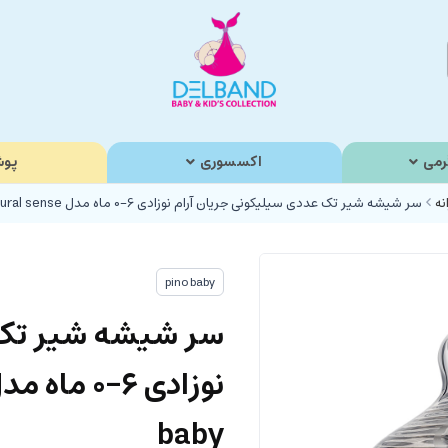
رمی
اکسسوری
پوش
نه
سر شیشه شیر تک عددی سیلیکونی جریان آرام نوزادی 6-0 ماه مدل natural sense پینو بیبی Pino baby
pino baby
سر شیشه شیر تک ع
baby