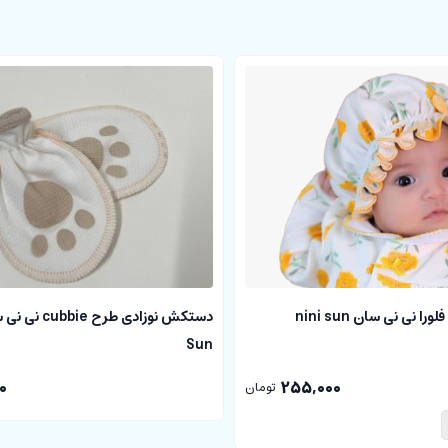
ا نی نی سان nini sun
Sun
0
255,000
تومان