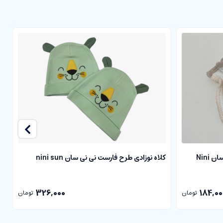
دستکش نوزادی طرح cubbie نی نی سان Nini
کلاه نوزادی طرح فارست نی نی سان nini sun
ک
326,000
184,00
تومان
تومان