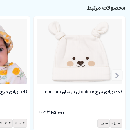
محصولات مرتبط
کلاه نوزادی طرح cubbie نی نی سان nini sun
کلاه نوزادی طرح فلور
345,000
تومان
سایز 0
سایز 1
0-3ماه
3-6ماه