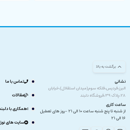
برگشت به بالا
نشانی
تماس با ما
البرز،فردیس،فلکه سوم(میدان استقلال)،خیابان
مقالات
28،پلاک 39،فروشگاه دلبند
ساعت کاری
همکاری با دلبند
از شنبه تا پنج شنبه ساعت 10 الی 21 -روز های تعطیل
16 الی 21
سایت های نوزا