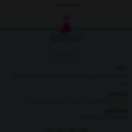
نمایش بیشتر
مناسب برای هدیه به دلبندان
برگشت به بالا
نشانی
البرز،فردیس،فلکه سوم(میدان استقلال)،خیابان 28،پلاک 39،فروشگاه
دلبند
ساعت کاری
از شنبه تا پنج شنبه ساعت 10 الی 21 -روز های تعطیل 16 الی 21
شماره تماس
|
09126269807
02191011166