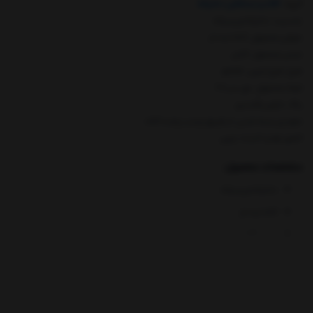
گروه
:
کلاه و دستکش دخترانه
جنسیت: دخترانه و پسرانه
عنوان محصول: کلاه لبه دار
جنس محصول: کتان
طرح: طرح خرس -good
ابعاد محصول: دور سر 48
رنگ: دارای رنگبندی
نحوه ی بسته شدن: از طریق چسب پشت کلاه
کشور تولید کننده: چین
مشخصات محصول:
دخترانه و پسرانه
کلاه لبه دار
جنس کتان
دور سر 48 سانتی متر
طرح خرس و good
دارای رنگبندی متنوع