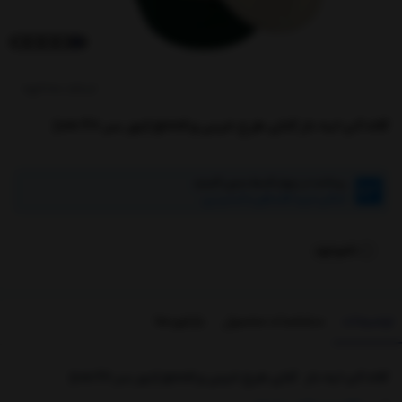
کدکالا:
کلاه کپ لبه دار کتان طرح خرس و good (دور سر 48 cm)
پرداخت در چهار قسط بدون کارمزد
امکان خرید اقساطی با اسنپ پی
ناموجود
توضیحات
مشخصات محصول
بازخوردها
کلاه کپ لبه دار کتان طرح خرس و good (دور سر 48 cm)