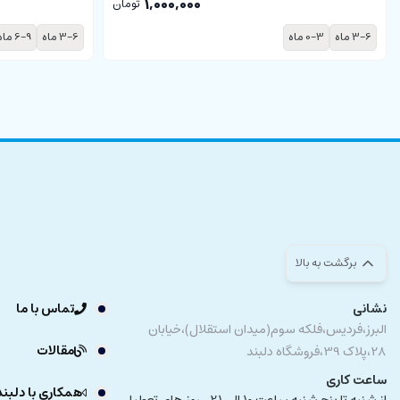
1,000,000
تومان
3-6 ماه
0-3 ماه
3-6 ماه
6-9 ماه
برگشت به بالا
نشانی
تماس با ما
البرز،فردیس،فلکه سوم(میدان استقلال)،خیابان
مقالات
28،پلاک 39،فروشگاه دلبند
ساعت کاری
همکاری با دلبند
از شنبه تا پنج شنبه ساعت 10 الی 21 -روز های تعطیل