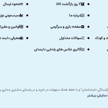
7 روز بازگشت کالا
نحوه ارسال
درباره ما
سیسمونی نوزا
صفحه بازی و سرگرمی
قوانین و مقررا
د و کودک
سوالات متداول
معرفی دلبند د
گالری عکس های یلدایی دلبندان
ی خداوند در زمستان 1392 و با شعار "آرزوی دلبند آراستگی دلبندانمان" و با حفظ هدف سهولت در خرید و در
نمایش بیشتر