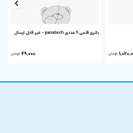
باتری قلمی 4 عددی panatech - غیر قابل ارسال
با
49,000
1,020,
تومان
تومان