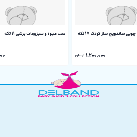
بی ساندویچ ساز کودک 17 تکه
ست میوه و سبزیجات برشی 11 تکه
000
1,200,000
تومان