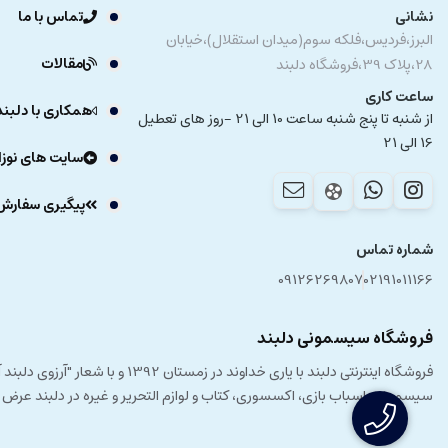
نشانی
تماس با ما
البرز،فردیس،فلکه سوم(میدان استقلال)،خیابان
مقالات
28،پلاک 39،فروشگاه دلبند
ساعت کاری
همکاری با دلبند
از شنبه تا پنج شنبه ساعت 10 الی 21 -روز های تعطیل
16 الی 21
سایت های نوزا
پیگیری سفارش
شماره تماس
09126269807
02191011166
فروشگاه سیسمونی دلبند
فروشگاه اینترنتی دلبند با یار
سیسمونی، اسباب بازی، اکسسوری، کتاب و لوازم التحریر و غیره در دلبند عرض