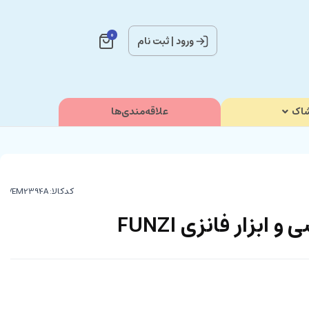
0
ورود
|
ثبت نام
اک
علاقه‌مندی‌ها
کدکالا:
بزار فانزی FUNZI