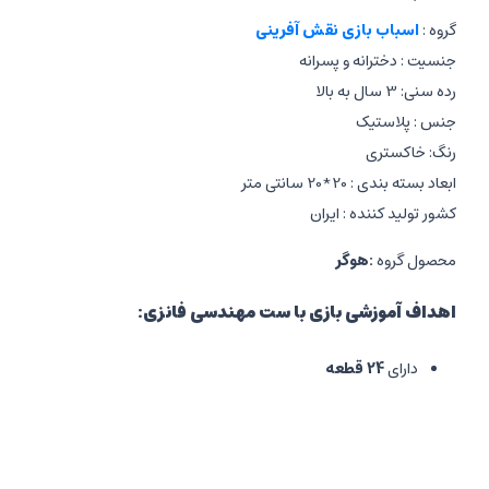
گروه :
اسباب بازی نقش آفرینی
جنسیت : دخترانه و پسرانه
رده سنی: 3 سال به بالا
جنس : پلاستیک
رنگ: خاکستری
ابعاد بسته بندی : 20*20 سانتی متر
کشور تولید کننده : ایران
محصول گروه
:هوگر
اهداف آموزشی بازی با ست مهندسی فانزی:
دارای
24 قطعه
شامل وسایل ابزار مانند آچار، پیچ گوشتی، پیچ ، مهره‌ و صفحات مختل
کودک می‌تواند بوسیله بند،، کوله پشتی را حمل نماید.
مناسب جهت آشنایی کودک با لوازم و ابزار مهندسی و تعمیرات