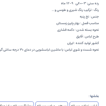
رده سنی: 3-0 الی 9-12 ماه
رنگ : ترکیب رنگ شیری و طوسی و ...
جنس : نخ پنبه
مناسب فصل : بهار،پاییز،زمستان
نحوه بسته شدن : دکمه فشاری
طرح لباس : قایق
کشور تولید کننده : ایران
نحوه شست و شوی لباس: با ماشین لباسشویی در دمای 30 درجه سانتی گراد به صورت پشت و رو شده
مشخصات بلوز مانتویی نوزادی
:
پسرانه
طرح قایق
آستین بلند
آستین ها در سایز 0-3 و 3-6 ماه به صورت دستکشی می باشد و سرهمی در این دو سایز جورابدار است.
بخشها :
جنس نخ پنبه
لباس نوزادی پسرانه
سرهمی و رامپر پسرانه
پوشاک پسرانه سایز 0-3 ماه