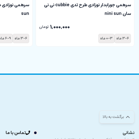
سرهمی جورابدار نوزادی طرح تدی cubbie نی نی
سان nini sun
sun
1,000,000
تومان
3-6 ماه
0-3 ماه
3-6 ماه
6-9 ماه
برگشت به بالا
نشانی
تماس با ما