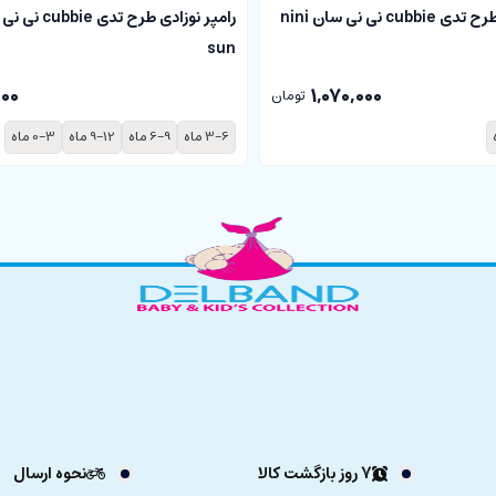
سرهمی نوزادی طرح تدی cubbie نی نی سان nini
sun
000
1,070,000
تومان
3-6 ماه
6-9 ماه
9-12 ماه
0-3 ماه
7 روز بازگشت کالا
نحوه ارسال