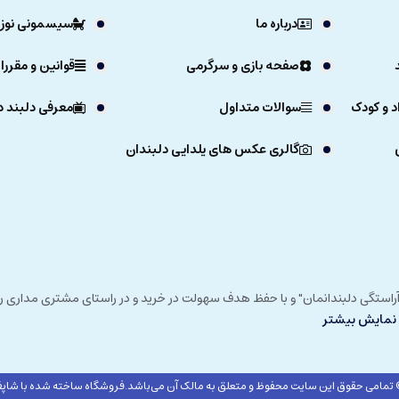
درباره ما
سیسمونی نوزا
صفحه بازی و سرگرمی
قوانین و مقررا
د و کودک
سوالات متداول
معرفی دلبند د
گالری عکس های یلدایی دلبندان
ی خداوند در زمستان 1392 و با شعار "آرزوی دلبند آراستگی دلبندانمان" و با حفظ هدف سهولت در خرید و در
نمایش بیشتر
تمامی حقوق این سایت محفوظ و متعلق به مالک آن می‌باشد.
فروشگاه ساخته شده با شاپف