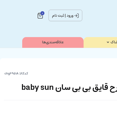
0
ورود
|
ثبت نام
اک
علاقه‌مندی‌ها
کدکالا:
ق بی بی سان baby sun