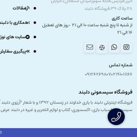
البرز،فردیس،فلکه سوم(میدان استقلال)،خیابان
مقالات
28،پلاک 39،فروشگاه دلبند
ساعت کاری
همکاری با دلبند
از شنبه تا پنج شنبه ساعت 10 الی 21 -روز های تعطیل
16 الی 21
سایت های نوزا
پیگیری سفارش
شماره تماس
09126269807
02191011166
فروشگاه سیسمونی دلبند
فروشگاه اینترنتی دلبند با یار
سیسمونی، اسباب بازی، اکسسوری، کتاب و لوازم التحریر و غیره در دلبند عرض
© 