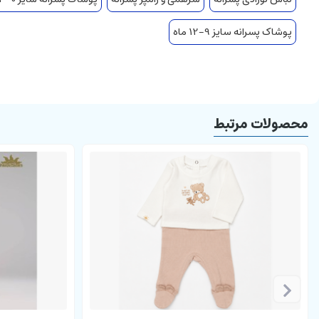
یقه گرد
دارای دکمه فشاری
پوشاک پسرانه سایز 9-12 ماه
برند بی بی سان
محصولات مرتبط