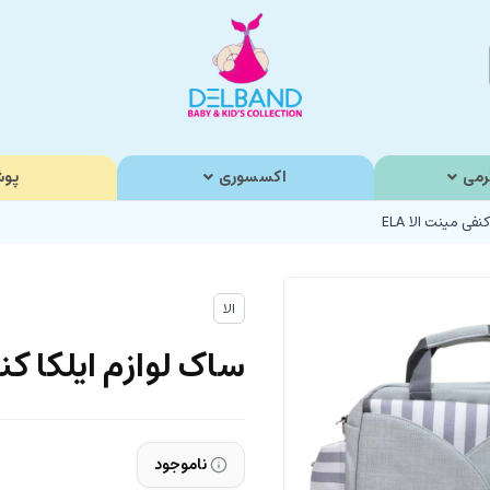
رمی
اکسسوری
پوش
فی مینت الا ELA
الا
ساک لوازم ایلکا کنفی
ناموجود