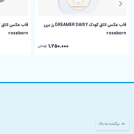
قاب عکس اتاق کودک DREAMER DAISY رز برن
roseborn
roseborn
1,250,000
تومان
برگشت به بالا