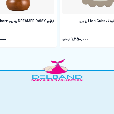
آباژور DREAMER DAISY رزبرن roseborn
قاب عکس اتاق کودک Lion Cubs رز برن
000
1,250,000
تومان