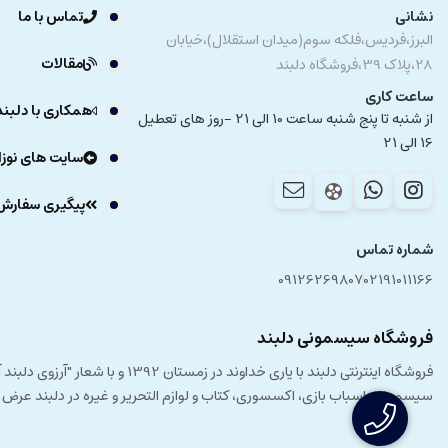
نشانی
تماس با ما
البرز،فردیس،فلکه سوم(میدان استقلال)،خیابان
مقالات
28،پلاک 39،فروشگاه دلبند
ساعت کاری
همکاری با دلبند
از شنبه تا پنج شنبه ساعت 10 الی 21 -روز های تعطیل
16 الی 21
سایت های نوزا
پیگیری سفارش
شماره تماس
09126269807
02191011166
فروشگاه سیسمونی دلبند
فروشگاه اینترنتی دلبند با یار
سیسمونی، اسباب بازی، اکسسوری، کتاب و لوازم التحریر و غیره در دلبند عرض