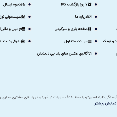
7 روز بازگشت کالا
نحوه ارسال
درباره ما
سیسمونی نوزا
صفحه بازی و سرگرمی
قوانین و مقررا
د و کودک
سوالات متداول
معرفی دلبند د
گالری عکس های یلدایی دلبندان
ی خداوند در زمستان 1392 و با شعار "آرزوی دلبند آراستگی دلبندانمان" و با حفظ هدف سهولت در خرید و در
نمایش بیشتر