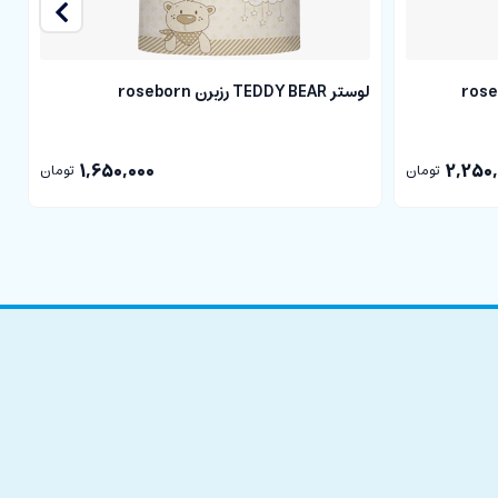
لوستر TEDDY BEAR رزبرن roseborn
آوی
1,650,000
2,250,
تومان
تومان