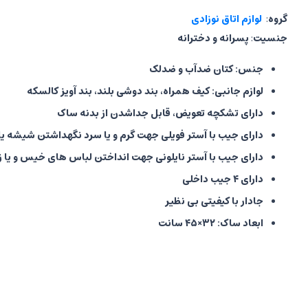
گروه
:
لوازم اتاق نوزادی
جنسیت
:
پسرانه و دخترانه
جنس: کتان ضدآب و ضدلک
لوازم جانبی: کیف همراه، بند دوشی بلند، بند آویز کالسکه
دارای تشکچه تعویض، قابل جداشدن از بدنه ساک
دارای
جیب با آستر فویلی جهت گرم و یا سرد نگهداشتن شیشه ی
دارای
جیب با آستر نایلونی جهت انداختن لباس های خیس و یا زب
دارای ۴ جیب داخلی
جادار با کیفیتی بی نظیر
ابعاد ساک: ۳۲×۴۵ سانت
ابعاد کیف همراه: ۲۴×۳۲ سانت