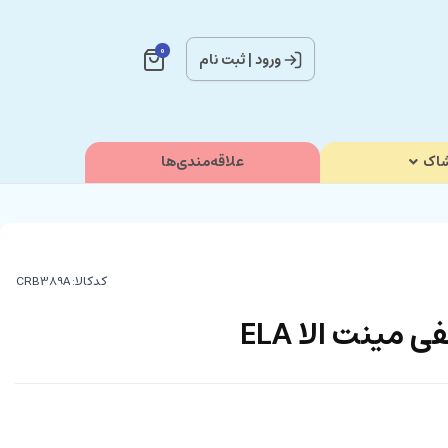
0
ورود
|
ثبت نام
اک
علاقه‌مندی‌ها
کدکالا:
 مینت الا ELA