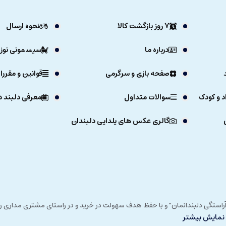
7 روز بازگشت کالا
نحوه ارسال
درباره ما
سیسمونی نوزا
صفحه بازی و سرگرمی
قوانین و مقررا
د و کودک
سوالات متداول
معرفی دلبند د
گالری عکس های یلدایی دلبندان
ی خداوند در زمستان 1392 و با شعار "آرزوی دلبند آراستگی دلبندانمان" و با حفظ هدف سهولت در خرید و در
نمایش بیشتر