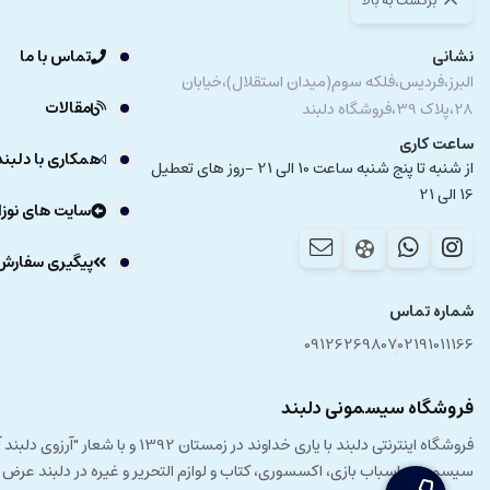
برگشت به بالا
نشانی
تماس با ما
البرز،فردیس،فلکه سوم(میدان استقلال)،خیابان
مقالات
28،پلاک 39،فروشگاه دلبند
ساعت کاری
همکاری با دلبند
از شنبه تا پنج شنبه ساعت 10 الی 21 -روز های تعطیل
16 الی 21
سایت های نوزا
پیگیری سفارش
شماره تماس
09126269807
02191011166
فروشگاه سیسمونی دلبند
فروشگاه اینترنتی دلبند با یار
سیسمونی، اسباب بازی، اکسسوری، کتاب و لوازم التحریر و غیره در دلبند عرض