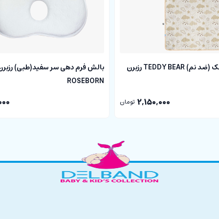
ملحفه پد دار تشک (ضد نم) TEDDY BEAR رزبرن
بالش فرم دهی سر سفید(طبی) رزبرن
ROSEBORN
000
2,150,000
تومان