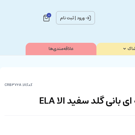
0
ورود
|
ثبت نام
اک
علاقه‌مندی‌ها
کدکالا:
بانی گلد سفید الا ELA