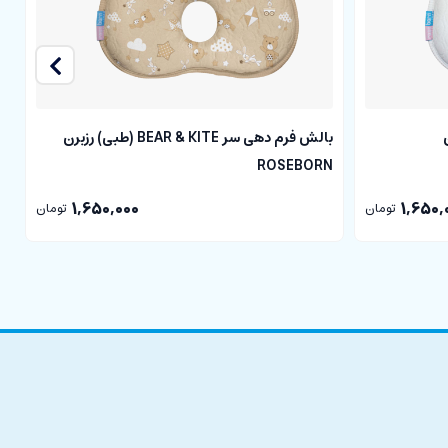
بالش فرم دهی سر BEAR & KITE (طبی) رزبرن
n
ROSEBORN
1,650,000
1,650,
تومان
تومان