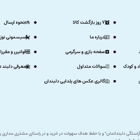
7 روز بازگشت کالا
نحوه ارسال
درباره ما
سیسمونی نوزا
صفحه بازی و سرگرمی
قوانین و مقررا
د و کودک
سوالات متداول
معرفی دلبند د
گالری عکس های یلدایی دلبندان
ی خداوند در زمستان 1392 و با شعار "آرزوی دلبند آراستگی دلبندانمان" و با حفظ هدف سهولت در خرید و در