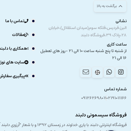
برگشت به بالا
نشانی
تماس با ما
البرز،فردیس،فلکه سوم(میدان استقلال)،خیابان
مقالات
28،پلاک 39،فروشگاه دلبند
ساعت کاری
همکاری با دلبند
از شنبه تا پنج شنبه ساعت 10 الی 21 -روز های تعطیل
16 الی 21
سایت های نوزا
پیگیری سفارش
شماره تماس
09126269807
02191011166
فروشگاه سیسمونی دلبند
فروشگاه اینترنتی دلبند با یار