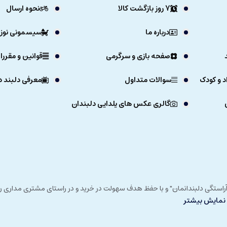
7 روز بازگشت کالا
نحوه ارسال
د در هنگام خواب بسیار ساده تر و بی دغدغه‌تر شود و در این حین نوزاد نیز از خ
درباره ما
سیسمونی نوزا
صفحه بازی و سرگرمی
قوانین و مقررا
د و کودک
سوالات متداول
معرفی دلبند د
گالری عکس های یلدایی دلبندان
ی خداوند در زمستان 1392 و با شعار "آرزوی دلبند آراستگی دلبندانمان" و با حفظ هدف سهولت در خرید و در
نمایش بیشتر