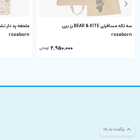
تشک رویی دارای بند جهت جمع کردن و سفت نگه داشته شدن
باز کردن بند تشک و ایجاد فضایی بازتر برای نوزادان
سه تکه مسافرتی BEAR & KITE رز برن
دارای یک بالشت و روانداز
roseborn
roseborn
دارای قنداق سوئیسی یا آغوش گیر نوزاد
2,950,000
تومان
دارای یک زیرانداز تعویض ضد آب با لایه میانی مشمایی که دو نخ 
دارای بسته بندی مشمایی زیپ دار
مزایای استفاده از تشک لبه دار و قنداق آغوش گیر:
از آنجا که نوزادان تازه متولد شده، استخوان های بسیار نرم و شکل پذی
طبیعی خود نیز خارج نشود.
استفاده از
تشک لبه دار
به استخوان سر، گردن و ستون فقرات نوزاد شم
آینده جلوگیری خواهد کرد.
برگشت به بالا
تشک گارد دار
را می‌توانید به راحتی درون گهواره نوزاد خود قر