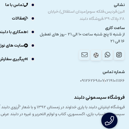
نشانی
تماس با ما
گهواره جلوگیری خواهد کرد.
البرز،فردیس،فلکه سوم(میدان استقلال)،خیابان
از سوی دیگر، استفاده از
تشک لبه دار
سبب می‌شود که جابجا کردن نوزا
مقالات
28،پلاک 39،فروشگاه دلبند
ساعت کاری
همکاری با دلبند
از شنبه تا پنج شنبه ساعت 10 الی 21 -روز های تعطیل
16 الی 21
سایت های نوزا
پیگیری سفارش
شماره تماس
09126269807
02191011166
فروشگاه سیسمونی دلبند
فروشگاه اینترنتی دلبند با یار
سیسمونی، اسباب بازی، اکسسوری، کتاب و لوازم التحریر و غیره در دلبند عرض