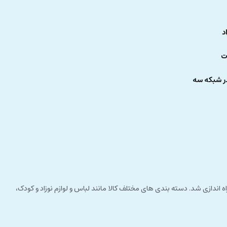
واب بیدار نشده و در خواب عمیق خود باقی بماند.
د
ت
ر شبکه سه
 راستای مشتری مداری راه اندازی شد. دسته بندی های مختلف کالا مانند لباس و لوازم نوزاد و کودک،