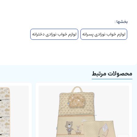
دارای یک بالشت
دارای روانداز
بخشها :
دارای زیر انداز تعویض
لوازم خواب نوزادی پسرانه
لوازم خواب نوزادی دخترانه
مشخصات ست الا:
نوزادی
دخترانه و پسرانه
محصولات مرتبط
قابل استفاده از بدو تولد
ترکیب رنگ شیری و نسکافه ای
چند منظوره
متریال با کیفیت
سایز مناسب و استاندارد
جنس
دارای روکش از
نخ خالص ضد حساسیت
تشک رویی دارای دسته