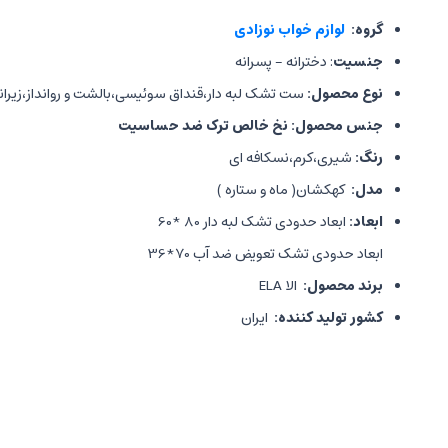
گروه:
لوازم خواب نوزادی
جنسیت
: دخترانه - پسرانه
نوع محصول:
ست تشک لبه دار،قنداق سوئیسی،بالشت و روانداز،زیرا
جنس محصول:
نخ خالص ترک ضد حساسیت
رنگ:
شیری،کرم،نسکافه ای
مدل:
کهکشان( ماه و ستاره )
ابعاد:
ابعاد حدودی تشک لبه دار 80 *60
ابعاد حدودی تشک تعویض ضد آب 70*36
برند محصول:
الا ELA
کشور تولید کننده:
ایران
محتویات محصول:
دارای تشک لبه دار
قنداق سوئیسی(آغوش گیر)