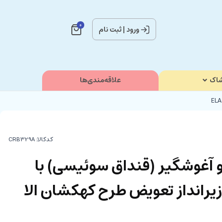
0
ورود
|
ثبت نام
اک
علاقه‌مندی‌ها
کدکالا:
 آغوشگیر (قنداق سوئیسی) با
 زیرانداز تعویض طرح کهکشان الا