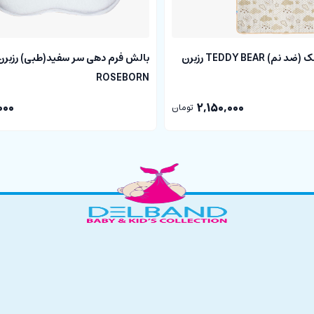
ملحفه پد دار تشک (ضد نم) TEDDY BEAR رزبرن
بالش فرم دهی سر سفید(طبی) رزبرن
ROSEBORN
000
2,150,000
تومان
پنبه می باشد.
ری دارند، همواره این موضوع را به یاد داشته باشید که در هنگام جابجا کردن نوزا
ا این اجازه را خواهد داد که بدون تحمل کمترین میزان فشار در درست ترین و است
ار دهید. این تشک ها به علت ابعاد استاندارد و مناسب برای جثه نوزادان