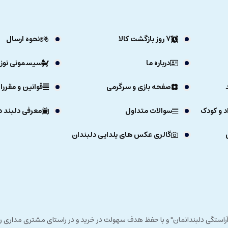
7 روز بازگشت کالا
نحوه ارسال
درباره ما
سیسمونی نوزا
صفحه بازی و سرگرمی
قوانین و مقررا
د و کودک
سوالات متداول
معرفی دلبند د
گالری عکس های یلدایی دلبندان
ی خداوند در زمستان 1392 و با شعار "آرزوی دلبند آراستگی دلبندانمان" و با حفظ هدف سهولت در خرید و در