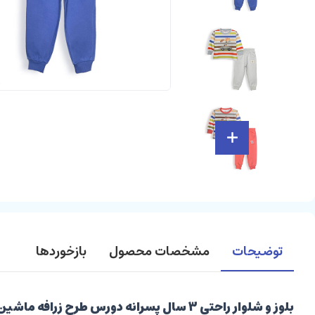
توضیحات
مشخصات محصول
بازخوردها
بلوز و شلوار راحتی 3 سال پسرانه دورس طرح زرافه ماشین سوار کیدو مکس kido max