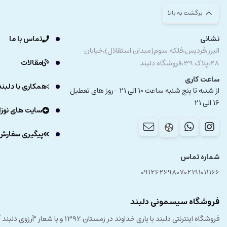
برگشت به بالا
نشانی
تماس با ما
البرز،فردیس،فلکه سوم(میدان استقلال)،خیابان
مقالات
28،پلاک 39،فروشگاه دلبند
ساعت کاری
همکاری با دلبند
از شنبه تا پنج شنبه ساعت 10 الی 21 -روز های تعطیل
16 الی 21
سایت های نوزا
پیگیری سفارش
شماره تماس
09126269807
02191011166
فروشگاه سیسمونی دلبند
فروشگاه اینترنتی دلبند با یار