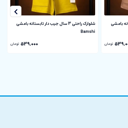
ابستانه بامشی
شلوارک راحتی 3 سال جیب دار تابستانه بامشی
i
Bamshi
539,000
539,0
تومان
تومان