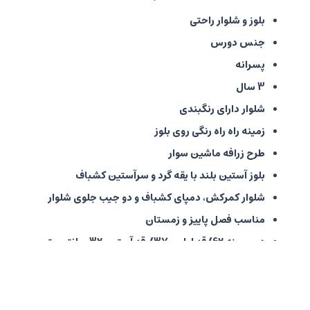
بلوز و شلوار راحتی
جنس دورس
پسرانه
3 سال
شلوار دارای رنگبندی
زمینه راه راه رنگی روی بلوز
طرح زرافه ماشین سوار
بلوز آستین بلند با یقه گرد و سرآستین کشباف
شلوار کمرکش، دمپای کشباف و دو جیب جلوی شلوار
مناسب فصل پاییز و زمستان
دور سینه 62/قد لباس 37/ قد آستین 32 سانتی متر
دور کمر 46/ قد شلوار 53 سانتی متر
برند کیدومکس
تولید کشور ایران