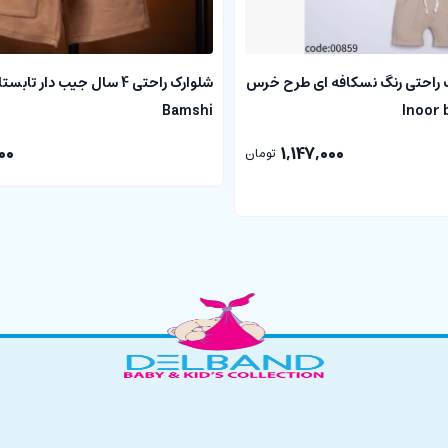
 راحتی رنگ نسکافه ای طرح خرس
شلوارک راحتی 4 سال جیب دار ت
Bamshi
00
1,147,000
تومان