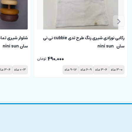
رکابی نوزادی شیری رنگ طرح تدی cubbie نی نی
سان nini sun
سان nini sun
490,000
تومان
3-0 ماه
3-6 ماه
6-9 ماه
9-12 ماه
0-3 ماه
3-6 ماه