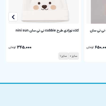
بلوز آستین کوتاه نوزادی طرح cubbie نی نی سان
کلاه نوزادی طرح cubbie نی نی سان nini sun
n
345,000
650,0
تومان
تومان
سایز 0
سایز 1