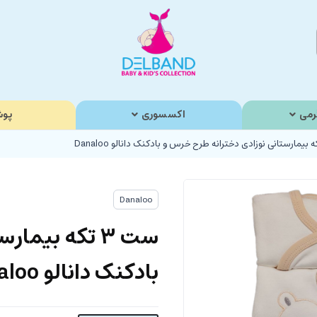
رمی
اکسسوری
پوش
Danaloo
ست 3 تکه بیم
بادکنک دانالو Danaloo