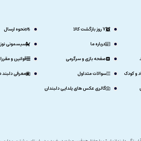
7 روز بازگشت کالا
نحوه ارسال
درباره ما
سیسمونی نوزا
صفحه بازی و سرگرمی
قوانین و مقررا
د و کودک
سوالات متداول
معرفی دلبند د
گالری عکس های یلدایی دلبندان
ی خداوند در زمستان 1392 و با شعار "آرزوی دلبند آراستگی دلبندانمان" و با حفظ هدف سهولت در خرید و در