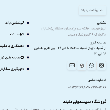
برگشت به بالا
نشانی
تماس با ما
البرز،فردیس،فلکه سوم(میدان استقلال)،خیابان
مقالات
28،پلاک 39،فروشگاه دلبند
ساعت کاری
همکاری با دلبند
از شنبه تا پنج شنبه ساعت 10 الی 21 -روز های تعطیل
16 الی 21
سایت های نوزا
پیگیری سفارش
شماره تماس
09126269807
02191011166
فروشگاه سیسمونی دلبند
فروشگاه اینترنتی دلبند با یار