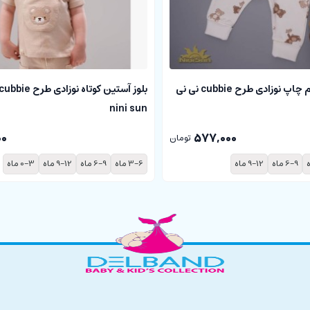
شلوار شیری تمام چاپ نوزادی طرح cubbie نی نی
nini sun
00
577,000
تومان
6-9 ماه
9-12 ماه
3-6 ماه
6-9 ماه
9-12 ماه
0-3 ماه