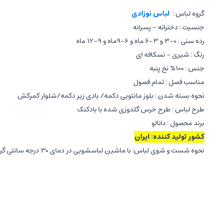
گروه لباس :
لباس نوزادی
جنسیت : دخترانه - پسرانه
رده سنی : 0-3 و 3-6 ماه و 6-9ماه و 9-12 ماه
رنگ : شیری - نسکافه ای
جنس : 100% نخ پنبه
مناسب فصل : تمام فصول
نحوه بسته شدن : بلوز مانتویی دکمه/ بادی زیر دکمه/شلوار کمرکش
طرح لباس : طرح خرس گلدوزی شده با بادکنک
برند محصول : دانالو
کشور تولید کننده: ایران
نحوه شست و شوی لباس: با ماشین لباسشویی در دمای 30 درجه سانتی گراد به صورت پشت و رو شده
اجرای ست نوزادی بیمارستانی:
بلوز مانتویی آستین بلند جلو دکمه
بادی آستین کوتاه