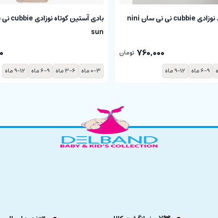
بادی آستین بلند نوزادی cubbie نی نی سان nini
sun
0
760,000
تومان
6-9 ماه
9-12 ماه
0-3 ماه
3-6 ماه
6-9 ماه
9-12 ماه