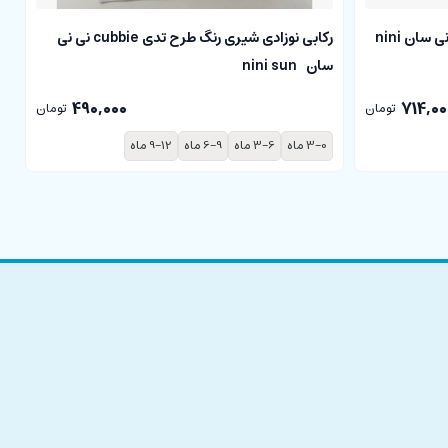
بادی آستین کوتاه نوزادی cubbie نی نی سان nini
رکابی نوزادی شیری رنگ طرح تدی cubbie نی نی
سان nini sun
سا
490,000
714,00
تومان
تومان
3-0 ماه
3-6 ماه
6-9 ماه
9-12 ماه