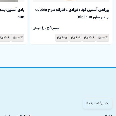
پیراهن آستین کوتاه نوزادی دخترانه طرح cubbie
نی نی سان nini sun
sun
1,059,000
تومان
0-3 ماه
3-6 ماه
6-9 ماه
9-12 ماه
0-3 ماه
3-6 ماه
برگشت به بالا