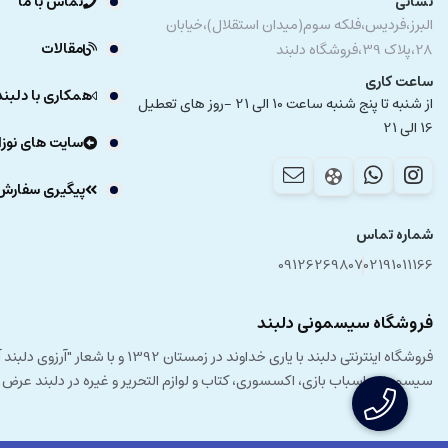
نشانی
تماس با ما
البرز،فردیس،فلکه سوم(میدان استقلال)،خیابان
مقالات
28،پلاک 39،فروشگاه دلبند
ساعت کاری
همکاری با دلبند
از شنبه تا پنج شنبه ساعت 10 الی 21 -روز های تعطیل
16 الی 21
سایت های نوزا
پیگیری سفارش
شماره تماس
09126269807
02191011166
فروشگاه سیسمونی دلبند
فروشگاه اینترنتی دلبند با یار
سیسمونی، اسباب بازی، اکسسوری، کتاب و لوازم التحریر و غیره در دلبند عرض