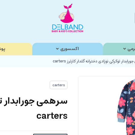
رمی
اکسسوری
پوش
ابدار توکرکی نوزادی دخترانه گلدار کارترز carters
carters
سرهمی جورابدار توک
carters