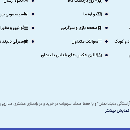
7 روز بازگشت کالا
نحوه ارسال
درباره ما
سیسمونی نوزا
صفحه بازی و سرگرمی
قوانین و مقررا
د و کودک
سوالات متداول
معرفی دلبند د
گالری عکس های یلدایی دلبندان
ی خداوند در زمستان 1392 و با شعار "آرزوی دلبند آراستگی دلبندانمان" و با حفظ هدف سهولت در خرید و در
نمایش بیشتر