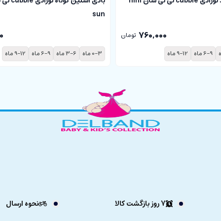
بادی آستین بلند نوزادی cubbie نی نی سان nini
sun
0
760,000
تومان
6-9 ماه
9-12 ماه
0-3 ماه
3-6 ماه
6-9 ماه
9-12 ماه
7 روز بازگشت کالا
نحوه ارسال