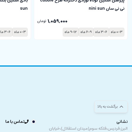
پیراهن آستین کوتاه نوزادی دخترانه طرح cubbie
نی نی سان nini sun
sun
1,059,000
تومان
0-3 ماه
3-6 ماه
6-9 ماه
9-12 ماه
0-3 ماه
3-6 ماه
برگشت به بالا
نشانی
تماس با ما
البرز،فردیس،فلکه سوم(میدان استقلال)،خیابان