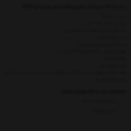
ست سه تکه سویشرت، بلوز و شلوار جین طرح تدی PAPO
جنسیت : دخترانه
رده سنی : 6-9 الی 18-24 ماه
رنگ : ترکیب شیری-قهوه ای-کرم-جین آبی
جنس : نخ پنبه-کرکی
مناسب فصل:بهار، پاییز و زمستان
نحوه بسته شدن : دکمه فشاری/ کمرکشی/ زیپ
طرح لباس : تدی
برند محصول : پاپو
نحوه شست و شوی لباس: با ماشین لباسشویی در دمای 30 درجه سانتی گراد به
صورت پشت و رو شده
مشخصات ست سه تکه نوزادی دخترانه:
سایز 6-9 الی 18-24 ماه
جنس بلوز نخ پنبه
جنس سوئیشرت
پولیشی با آستر نخ پنبه
سویشرت دارای
کلاه آستر دار
است.