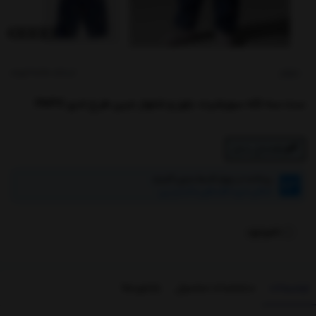
کدکالا:
papo
ست سه تکه سویشرت، بلوز و شلوار جین طرح تدی PAPO
راهنمای سایز
پرداخت در چهار قسط بدون کارمزد
امکان خرید اقساطی با اسنپ پی
ناموجود
توضیحات
مشخصات محصول
بازخوردها