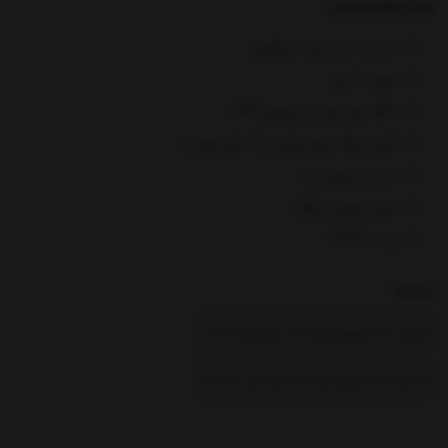
ویژگی های محصول :
جنس بدنه و سری: سیلیکونی
حجم : 90 میل
فاقد مواد مضر و بیسفنول آ BPA
قابل استفاده برای انواع سرلاک ها و سوپ ها
شست و شوی راحت
دارای درپوش محافظ
برند: ROVCO
بخشها :
لوازم غذا خوری و پیشبند نوزادی پسرانه
لوازم غذا خوری و پیشبند نوزادی دخترانه