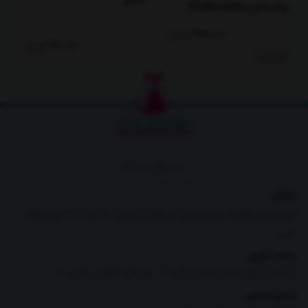
پولار شابن Shabenbaby
350,000
تومان
470,000
تومان
0-3 ماه
برگشت به بالا
نشانی
البرز،فردیس،فلکه سوم(میدان استقلال)،خیابان 28،پلاک 39،فروشگاه
دلبند
ساعت کاری
از شنبه تا پنج شنبه ساعت 10 الی 21 -روز های تعطیل 16 الی 21
شماره تماس