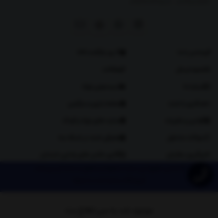
|
09126269807
02191011166
تماس با ما
7 روز بازگشت کالا
نحوه ارسال
مقالات
درباره ما
سیسمونی نوزاد
همکاری با دلبند
صفحه بازی و سرگرمی
قوانین و مقررات
سایت های نوزاد و کودک
سوالات متداول
معرفی دلبند در شبکه سه
پیگیری سفارش
گالری عکس های یلدایی دلبندان
© تمامی حقوق این سایت محفوظ و متعلق به مالک آن می‌باشد.
فروشگاه ساخته شده با شاپفا
موجود شد به من اطلاع بده