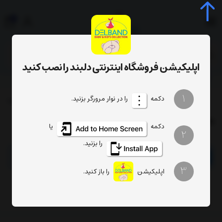
0
جستجوی محصول، دسته، برند...
اپلیکیشن فروشگاه اینترنتی دلبند را نصب کنید
بادی آستین بلند 18ماه کارترز CARTERS
کنترل کیفی
1
دکمه
را در نوار مرورگر بزنید.
کدکالا:
بادی آستین بلند 18ماه کارترز CARTERS
دکمه
یا
2
را بزنید.
پرداخت در چهار قسط بدون کارمزد
امکان خرید اقساطی با اسنپ پی
3
اپلیکیشن
را باز کنید.
ناموجود