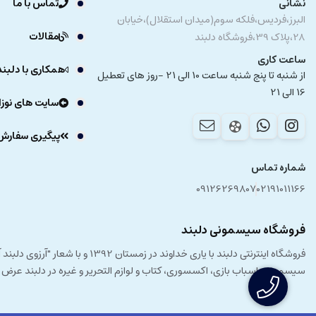
نشانی
تماس با ما
البرز،فردیس،فلکه سوم(میدان استقلال)،خیابان
مقالات
28،پلاک 39،فروشگاه دلبند
ساعت کاری
همکاری با دلبند
از شنبه تا پنج شنبه ساعت 10 الی 21 -روز های تعطیل
16 الی 21
سایت های نوزا
پیگیری سفارش
شماره تماس
09126269807
02191011166
فروشگاه سیسمونی دلبند
فروشگاه اینترنتی دلبند با یار
سیسمونی، اسباب بازی، اکسسوری، کتاب و لوازم التحریر و غیره در دلبند عرض