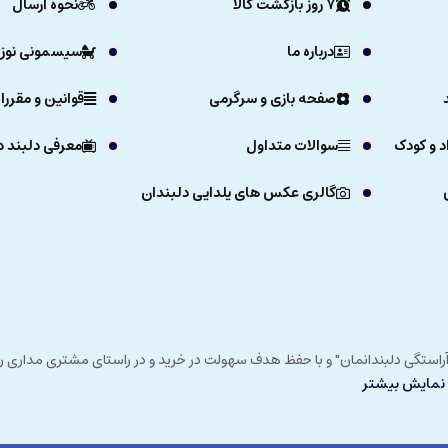
7 روز بازگشت کالا
نحوه ارسال
درباره ما
سیسمونی نوزا
صفحه بازی و سرگرمی
قوانین و مقررا
د و کودک
سوالات متداول
معرفی دلبند د
گالری عکس های یلدایی دلبندان
ی خداوند در زمستان 1392 و با شعار "آرزوی دلبند آراستگی دلبندانمان" و با حفظ هدف سهولت در خرید و در
نمایش بیشتر