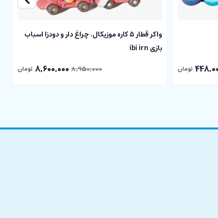
واکر قطار 5 کاره موزیکال، چراغ دار و دودزا اسباب
ج
بازی ibi irn
8,600,000
448,0
8,950,000
تومان
تومان