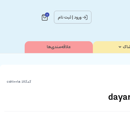
0
ورود
|
ثبت نام
اک
علاقه‌مندی‌ها
کدکالا: