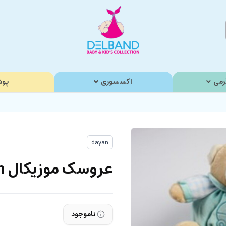
رمی
اکسسوری
پوش
dayan
عروسک موزیکال dayan
ناموجود