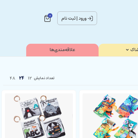
0
ورود
|
ثبت نام
اک
علاقه‌مندی‌ها
48
24
12
تعداد نمایش