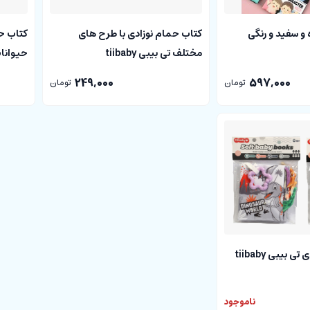
و سفید و رنگی
کتاب حمام نوزادی با طرح های
کتاب حم
مختلف تی بیبی tiibaby
حیوانات ت
249,000
597,000
تومان
تومان
بیبی tiibaby
ناموجود