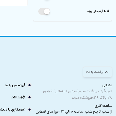
فقط آیتم‌های ویژه
برگشت به بالا
نشانی
تماس با ما
البرز،فردیس،فلکه سوم(میدان استقلال)،خیابان
مقالات
28،پلاک 39،فروشگاه دلبند
ساعت کاری
همکاری با دلبند
از شنبه تا پنج شنبه ساعت 10 الی 21 -روز های تعطیل