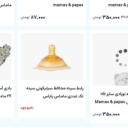
mamas & papas
ماماس اند پ
87,000
350,000
368
تومان
تومان
رابط سینه محافظ سیلیکونی سینه
بادی آستین کوتاه نوزادی سایز nb
تک عددی ماماس پاپاس
Ma
papas
ناموجود
350,000
تومان