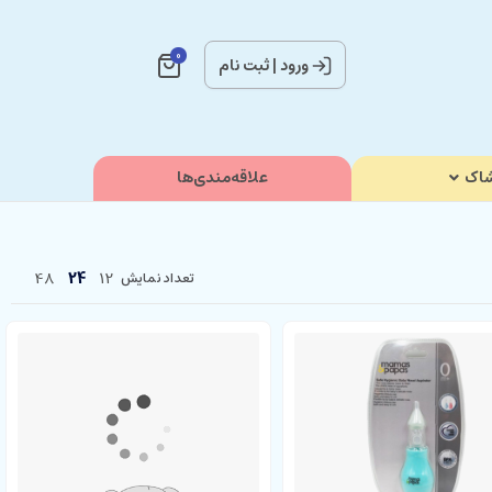
0
ورود
|
ثبت نام
اک
علاقه‌مندی‌ها
48
24
12
تعداد نمایش