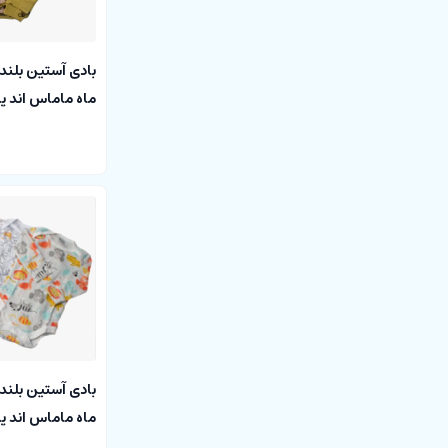
papas
papas