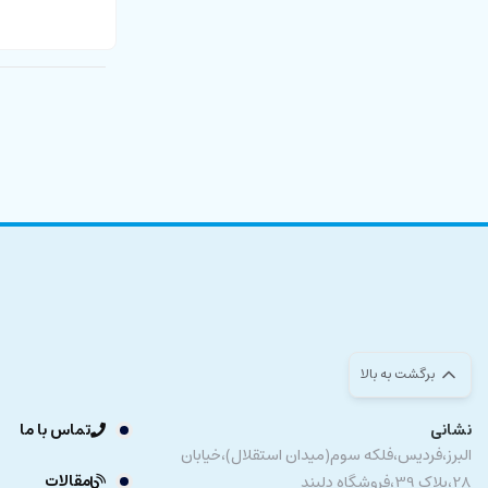
برگشت به بالا
نشانی
تماس با ما
البرز،فردیس،فلکه سوم(میدان استقلال)،خیابان
مقالات
28،پلاک 39،فروشگاه دلبند