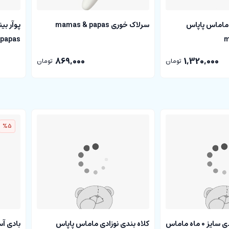
ماماس پاپاس
سرلاک خوری mamas & papas
پوآر بی
papas
m
869,000
1,320,000
تومان
تومان
%5
شلوار راحتی نوزادی سایز 0 ماه ماماس
کلاه بندی نوزادی ماماس پاپاس