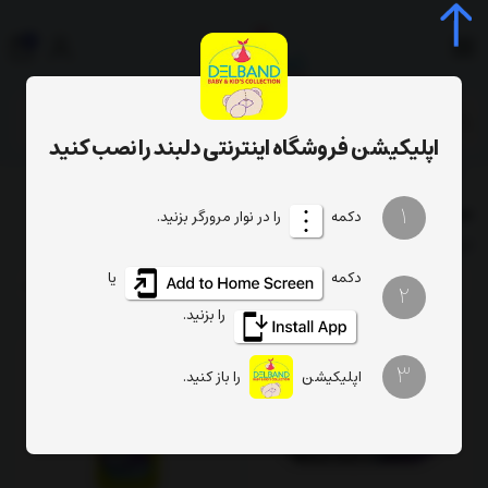
0
جستجوی محصول، دسته، برند...
اپلیکیشن فروشگاه اینترنتی دلبند را نصب کنید
فهرست برندها
محصولات برند Mallochesca
1
دکمه
را در نوار مرورگر بزنید.
فیلتر
ترتیب
تعداد نمایش
دکمه
یا
2
را بزنید.
3
اپلیکیشن
را باز کنید.