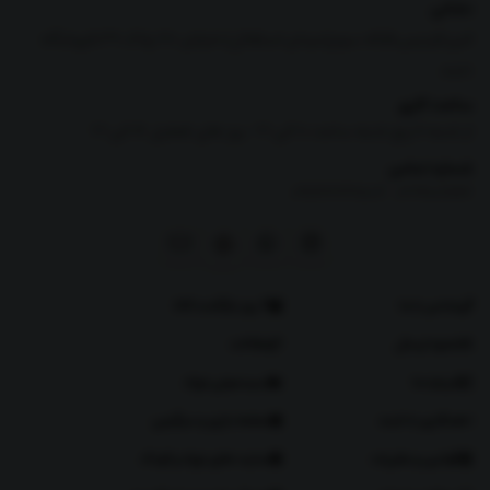
نشانی
البرز،فردیس،فلکه سوم(میدان استقلال)،خیابان 28،پلاک 39،فروشگاه
دلبند
ساعت کاری
از شنبه تا پنج شنبه ساعت 10 الی 21 -روز های تعطیل 16 الی 21
شماره تماس
|
09126269807
02191011166
تماس با ما
7 روز بازگشت کالا
نحوه ارسال
مقالات
درباره ما
سیسمونی نوزاد
همکاری با دلبند
صفحه بازی و سرگرمی
قوانین و مقررات
سایت های نوزاد و کودک