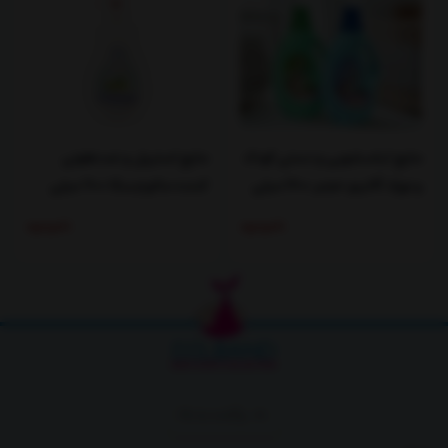
مایع لباسشویی و دستی کودک
مایع استریل و ضدعفونی
و نوزاد گالینو حجم 1200 میلی
کننده مالوچسکا 700 میلی
لیتر-غیر قابل ارسال
لیتر
ناموجود
ناموجود
برگشت به بالا