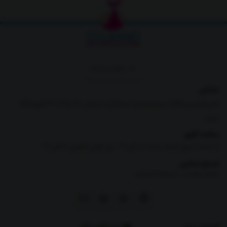
برگشت به بالا
نشانی
البرز،فردیس،فلکه سوم(میدان استقلال)،خیابان 28،پلاک 39،فروشگاه
دلبند
ساعت کاری
از شنبه تا پنج شنبه ساعت 10 الی 21 -روز های تعطیل 16 الی 21
شماره تماس
|
09126269807
02191011166