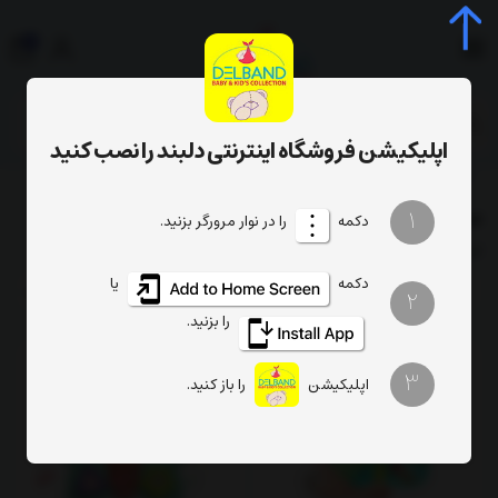
0
جستجوی محصول، دسته، برند...
اپلیکیشن فروشگاه اینترنتی دلبند را نصب کنید
فهرست برندها
محصولات برند jialegu
1
دکمه
را در نوار مرورگر بزنید.
فیلتر
ترتیب
تعداد نمایش
دکمه
یا
2
را بزنید.
3
اپلیکیشن
را باز کنید.