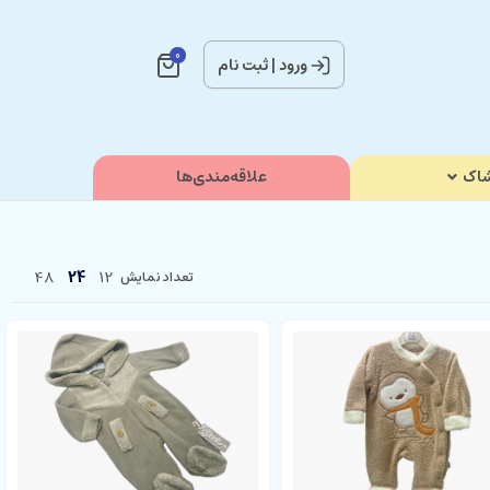
0
ورود
|
ثبت نام
اک
علاقه‌مندی‌ها
48
24
12
تعداد نمایش