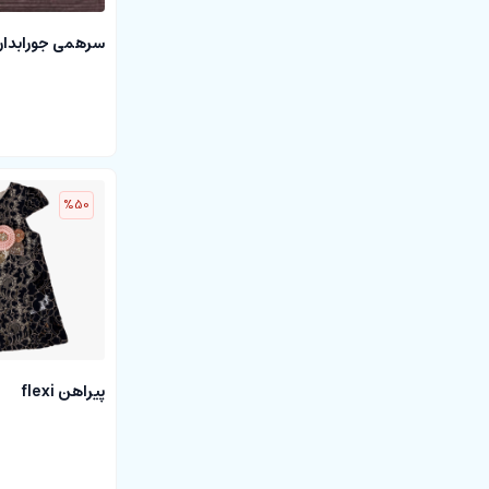
سرهمی جورابدار با کل
%50
پیراهن flexi