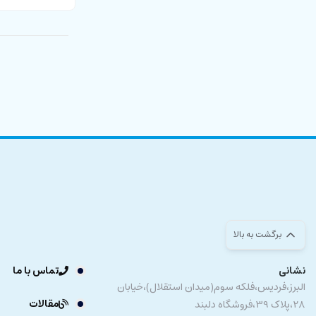
برگشت به بالا
نشانی
تماس با ما
البرز،فردیس،فلکه سوم(میدان استقلال)،خیابان
مقالات
28،پلاک 39،فروشگاه دلبند