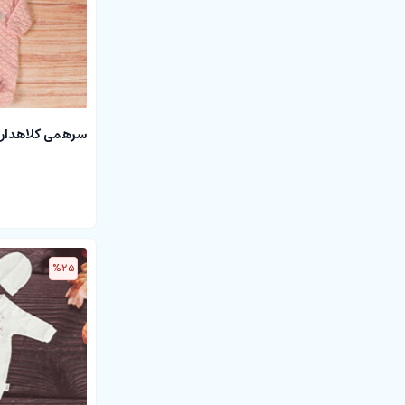
سرهمی کلاهدار طر
%25