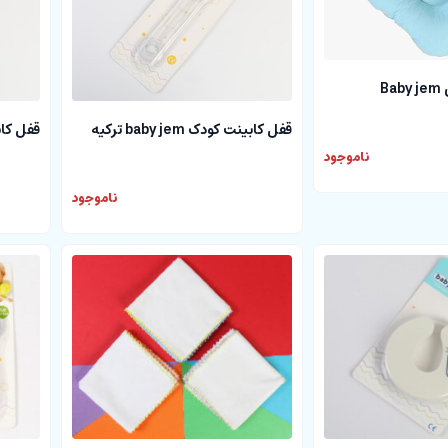
B
قفل کابینت کودک baby jem ترکیه
قفل کابینت ک
ناموجود
ناموجود