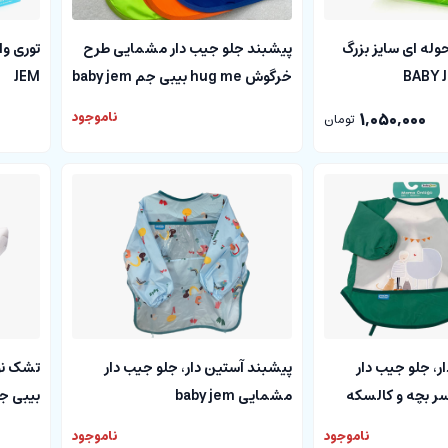
وله ای سایز بزرگ
پیشبند جلو جیب دار مشمایی طرح
خرگوش hug me بیبی جم baby jem
JEM
1,050,000
ناموجود
تومان
ر، جلو جیب دار
پیشبند آستین دار، جلو جیب دار
تشک نو
 بچه و کالسکه
مشمایی baby jem
بیبی جم  JEM
ناموجود
ناموجود