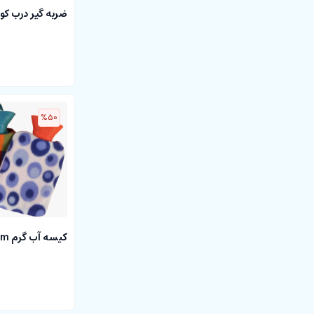
ضربه گیر درب کودک  jem
%50
کیسه آب گرم baby jem