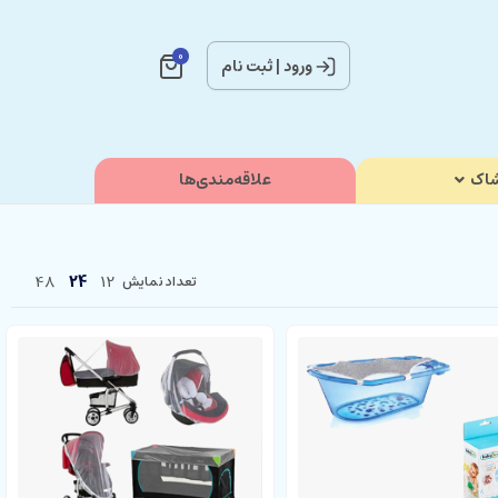
0
ورود
|
ثبت نام
اک
علاقه‌مندی‌ها
48
24
12
تعداد نمایش