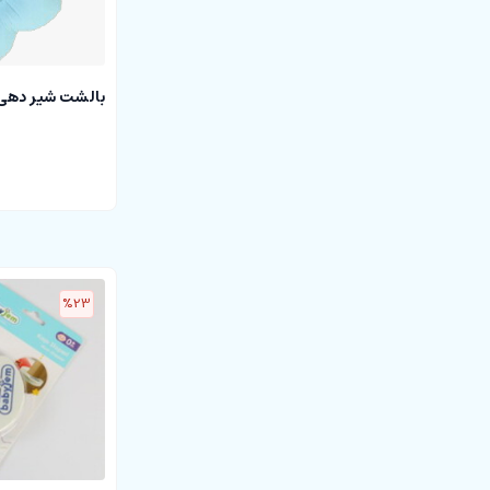
بالشت شیر دهی aby jem
%23