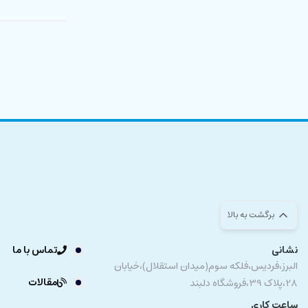
برگشت به بالا
نشانی
تماس با ما
البرز،فردیس،فلکه سوم(میدان استقلال)،خیابان
مقالات
28،پلاک 39،فروشگاه دلبند
ساعت کاری