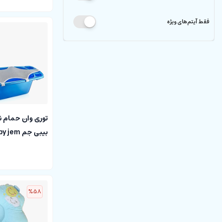
فقط آیتم‌های ویژه
توری وان حمام ن
بیبی جم baby jem
%58