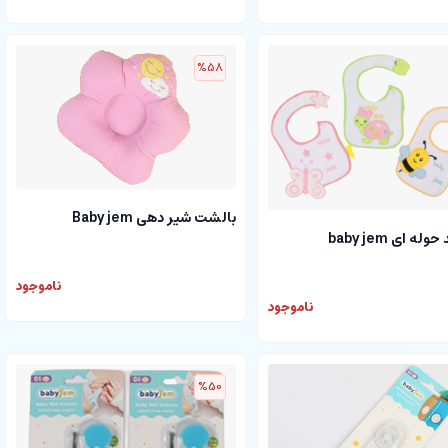
%58
بالشت شیر دهی Baby jem
ه ای baby jem
ناموجود
ناموجود
%50